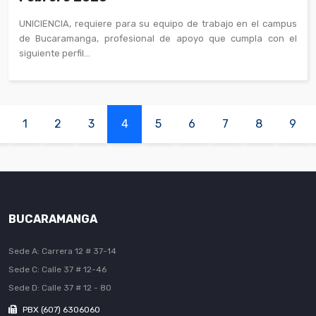
UNICIENCIA, requiere para su equipo de trabajo en el campus
de Bucaramanga, profesional de apoyo que cumpla con el
siguiente perfil...
1
2
3
4
5
6
7
8
9
BUCARAMANGA
Sede A: Carrera 12 # 37-14
Sede C: Calle 37 # 12-46
Sede D: Calle 37 # 12 - 80
PBX (607) 6306060