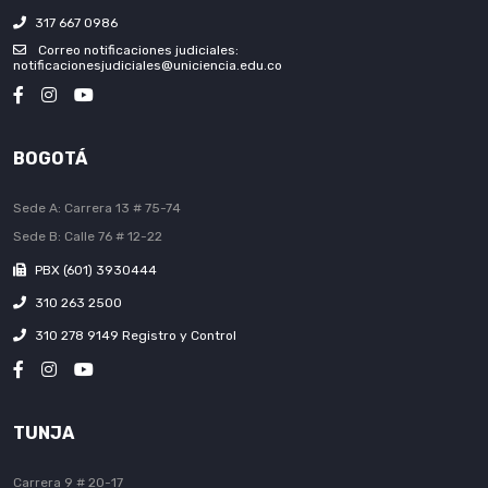
317 667 0986
Correo notificaciones judiciales:
notificacionesjudiciales@uniciencia.edu.co
BOGOTÁ
Sede A: Carrera 13 # 75-74
Sede B: Calle 76 # 12-22
PBX (601) 3930444
310 263 2500
310 278 9149 Registro y Control
TUNJA
Carrera 9 # 20-17