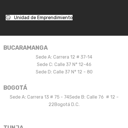
Unidad de Emprendimiento
BUCARAMANGA
Sede A: Carrera 12 # 37-14
Sede C: Calle 37 N° 12-46
Sede D: Calle 37 N° 12 - 80
BOGOTÁ
Sede A: Carrera 13 # 75 - 74
Sede B: Calle 76 # 12 -
22
Bogotá D.C.
TUNJA