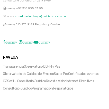
Consultorio Jurídico: Cll 22 # 8-69
dummy
+57 310 835 63 85
dummy
coordinacion.tunja@uniciencia.edu.co
dummy
310 278 9149 Registro y Control
dummy
dummy
dummy
NAVEGA
Transparencia
Observatorio DDHH y Paz
Observatorio de Calidad del Empleo
Saber Pro
Certificados eventos
CJSoft - Consultorio Jurídico
Revista Visión
Intranet Directivos
Consultorio Jurídico
Programación Preparatorios