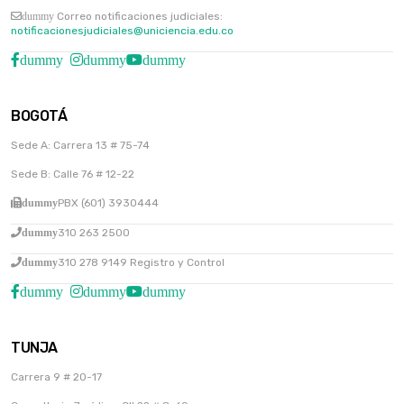
dummy
Correo notificaciones judiciales:
notificacionesjudiciales@uniciencia.edu.co
dummy
dummy
dummy
BOGOTÁ
Sede A: Carrera 13 # 75-74
Sede B: Calle 76 # 12-22
dummy
PBX (601) 3930444
dummy
310 263 2500
dummy
310 278 9149 Registro y Control
dummy
dummy
dummy
TUNJA
Carrera 9 # 20-17