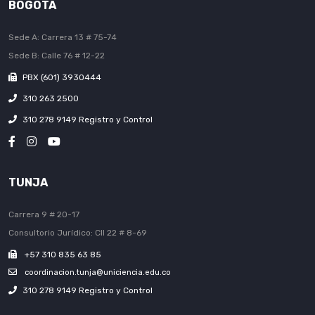
BOGOTÁ
Sede A: Carrera 13 # 75-74
Sede B: Calle 76 # 12-22
PBX (601) 3930444
310 263 2500
310 278 9149 Registro y Control
TUNJA
Carrera 9 # 20-17
Consultorio Jurídico: Cll 22 # 8-69
+57 310 835 63 85
coordinacion.tunja@uniciencia.edu.co
310 278 9149 Registro y Control