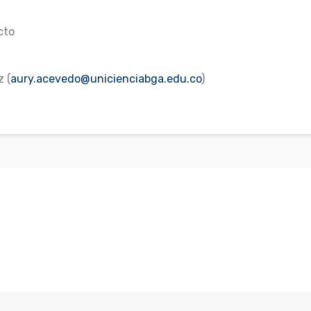
cto
 (
aury.acevedo@unicienciabga.edu.co
)