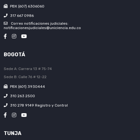
PBX (607) 6306060
317 667 0986
Correo notificaciones judiciales:
notificacionesjudiciales@uniciencia.edu.co
BOGOTÁ
Sede A: Carrera 13 # 75-74
Sede B: Calle 76 # 12-22
PBX (601) 3930444
310 263 2500
310 278 9149 Registro y Control
TUNJA