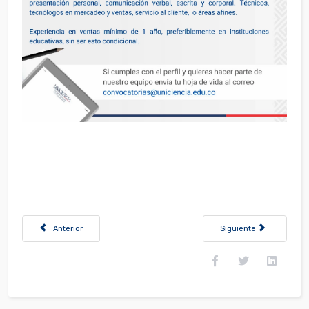
Artículo anterior: Convocatoria suministro de dotación personal admini
Artículo siguiente: Co
Anterior
Siguiente