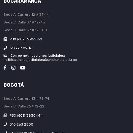
BUCARAMANGA
Sede A: Carrera 12 # 37-14
Sede C: Calle 37 # 12-46
Sede D: Calle 37 # 12 - 80
PBX (607) 6306060
317 667 0986
Correo notificaciones judiciales:
notificacionesjudiciales@uniciencia.edu.co
BOGOTÁ
Sede A: Carrera 13 # 75-74
Sede B: Calle 76 # 12-22
PBX (601) 3930444
310 263 2500