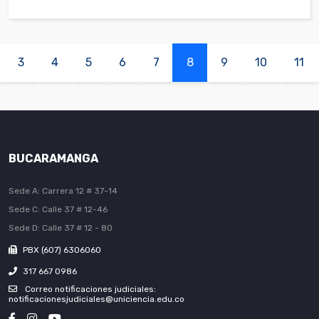
3
4
5
6
7
8
9
10
11
BUCARAMANGA
Sede A: Carrera 12 # 37-14
Sede C: Calle 37 # 12-46
Sede D: Calle 37 # 12 - 80
PBX (607) 6306060
317 667 0986
Correo notificaciones judiciales:
notificacionesjudiciales@uniciencia.edu.co