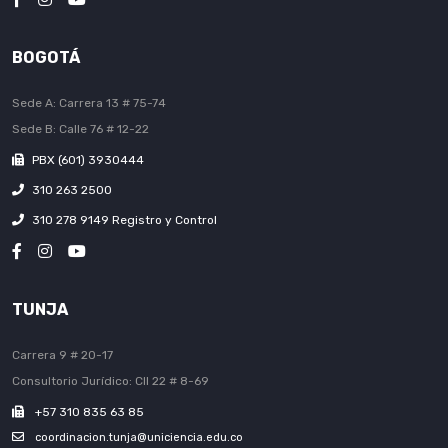
BOGOTÁ
Sede A: Carrera 13 # 75-74
Sede B: Calle 76 # 12-22
PBX (601) 3930444
310 263 2500
310 278 9149 Registro y Control
TUNJA
Carrera 9 # 20-17
Consultorio Jurídico: Cll 22 # 8-69
+57 310 835 63 85
coordinacion.tunja@uniciencia.edu.co