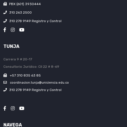
PBX (601) 3930444
310 263 2500
310 278 9149 Registro y Control
TUNJA
Carrera 9 # 20-17
Consultorio Jurídico: Cll 22 # 8-69
+57 310 835 63 85
coordinacion.tunja@uniciencia.edu.co
310 278 9149 Registro y Control
NAVEGA