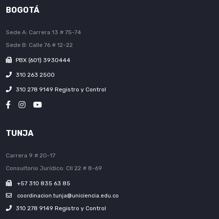
BOGOTÁ
Sede A: Carrera 13 # 75-74
Sede B: Calle 76 # 12-22
PBX (601) 3930444
310 263 2500
310 278 9149 Registro y Control
TUNJA
Carrera 9 # 20-17
Consultorio Jurídico: Cll 22 # 8-69
+57 310 835 63 85
coordinacion.tunja@uniciencia.edu.co
310 278 9149 Registro y Control