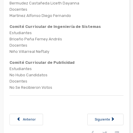
Bermudez Castañeda Liceth Dayanna
Docentes
Martinez Alfonso Diego Fernando
Comité Curricular de Ingeniería de Sistemas
Estudiantes
Briceño Peña Ferney Andrés
Docentes
Niño Villarreal Neftaly
Comité Curricular de Publicidad
Estudiantes
No Hubo Candidatos
Docentes
No Se Recibieron Votos
Artículo anterior: UNICIENCIA recibe a la vicepresidenta de Ecuador, V
Artículo siguiente: 25 
Anterior
Siguiente