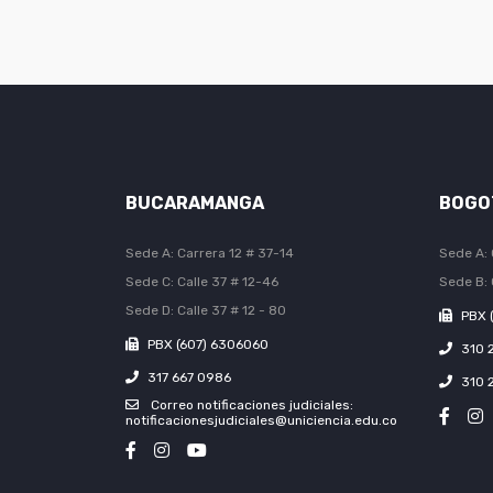
BUCARAMANGA
BOGO
Sede A: Carrera 12 # 37-14
Sede A: 
Sede C: Calle 37 # 12-46
Sede B: 
Sede D: Calle 37 # 12 - 80
PBX 
PBX (607) 6306060
310 
317 667 0986
310 
Correo notificaciones judiciales:
notificacionesjudiciales@uniciencia.edu.co