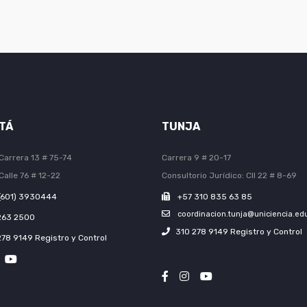
TÁ
TUNJA
Carrera 13 # 75-74
Carrera 9 # 20-17
Calle 76 # 12-22
Consultorio Jurídico: Cll 22 # 8-69
(601) 3930444
+57 310 835 63 85
coordinacion.tunja@uniciencia.ed
263 2500
310 278 9149 Registro y Control
278 9149 Registro y Control