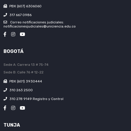
PBX (607) 6306060
317 667 0986
Correo notificaciones judiciales:
notificacionesjudiciales@uniciencia.edu.co
BOGOTÁ
Sede A: Carrera 13 # 75-74
Sede B: Calle 76 # 12-22
PBX (601) 3930444
310 263 2500
310 278 9149 Registro y Control
TUNJA