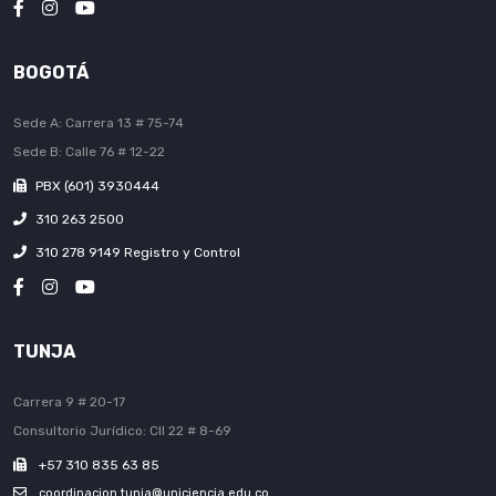
BOGOTÁ
Sede A: Carrera 13 # 75-74
Sede B: Calle 76 # 12-22
PBX (601) 3930444
310 263 2500
310 278 9149 Registro y Control
TUNJA
Carrera 9 # 20-17
Consultorio Jurídico: Cll 22 # 8-69
+57 310 835 63 85
coordinacion.tunja@uniciencia.edu.co