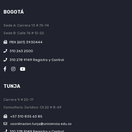
BOGOTÁ
Sede A: Carrera 13 # 75-74
Sede B: Calle 76 # 12-22
PBX (601) 3930444
310 263 2500
310 278 9149 Registro y Control
TUNJA
Carrera 9 # 20-17
Consultorio Jurídico: Cll 22 # 8-69
+57 310 835 63 85
coordinacion.tunja@uniciencia.edu.co
310 278 9149 Registro y Control