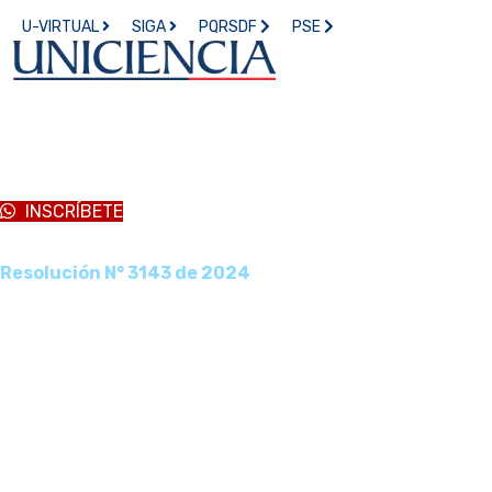
U-VIRTUAL
SIGA
PQRSDF
PSE
Técnico Laboral en Auxiliar
en Seguridad Ocupacional
y Laboral
INSCRÍBETE
Resolución N° 3143 de 2024
Horarios flexibles:
Diurno, Nocturno, Fines de semana
Duración:
2 semestres
Técnico Laboral en Auxiliar
en Seguridad Ocupacional
y Laboral