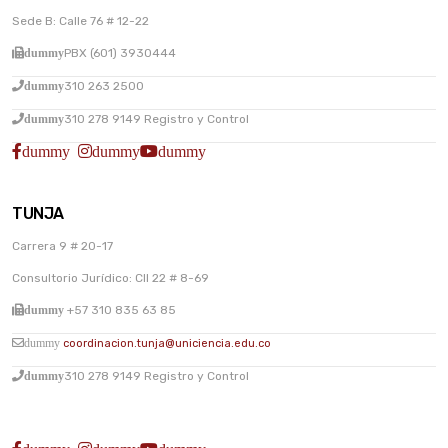
Sede B: Calle 76 # 12-22
dummy
PBX (601) 3930444
dummy
310 263 2500
dummy
310 278 9149 Registro y Control
dummy
dummy
dummy
TUNJA
Carrera 9 # 20-17
Consultorio Jurídico: Cll 22 # 8-69
dummy
+57 310 835 63 85
dummy
coordinacion.tunja@uniciencia.edu.co
dummy
310 278 9149 Registro y Control