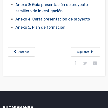
Anexo 3: Guía presentación de proyecto
semillero de investigación
Anexo 4: Carta presentación de proyecto
Anexo 5: Plan de formación
Artículo anterior: Convocatoria Interna Especial 001-2022 Facultad Der
Artículo siguiente: Conv
Anterior
Siguiente
BUCARAMANGA