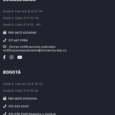
Sede A: Carrera 12 # 37-14
Sede C: Calle 37 # 12-46
Sede D: Calle 37 # 12 - 80
PBX (607) 6306060
317 667 0986
Correo notificaciones judiciales:
notificacionesjudiciales@uniciencia.edu.co
BOGOTÁ
Sede A: Carrera 13 # 75-74
Sede B: Calle 76 # 12-22
PBX (601) 3930444
310 263 2500
310 278 9149 Registro y Control