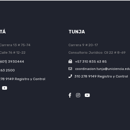
TÁ
TUNJA
Carrera 13 # 75-74
Carrera 9 # 20-17
Calle 76 # 12-22
Consultorio Jurídico: Cll 22 # 8-69
(601) 3930444
+57 310 835 63 85
coordinacion.tunja@uniciencia.ed
263 2500
310 278 9149 Registro y Control
278 9149 Registro y Control