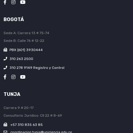
BOGOTÁ
Sede A: Carrera 13 # 75-74
Sede B: Calle 76 # 12-22
PBX (601) 3930444
310 263 2500
310 278 9149 Registro y Control
TUNJA
Carrera 9 # 20-17
Consultorio Jurídico: Cll 22 # 8-69
+57 310 835 63 85
coordinacion.tunja@uniciencia.edu.co