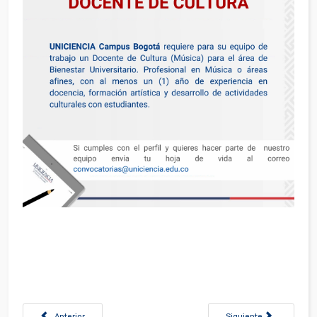
Artículo anterior: Convocatoria Docente Área RecreoDeportiva - Bogotá
Artículo siguiente: Co
Anterior
Siguiente