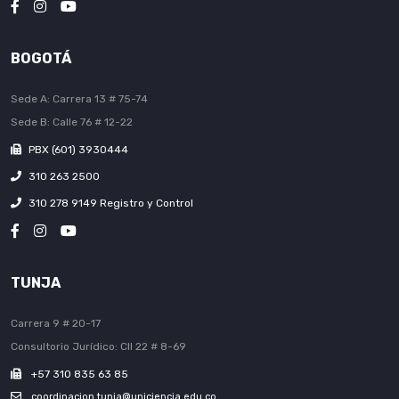
BOGOTÁ
Sede A: Carrera 13 # 75-74
Sede B: Calle 76 # 12-22
PBX (601) 3930444
310 263 2500
310 278 9149 Registro y Control
TUNJA
Carrera 9 # 20-17
Consultorio Jurídico: Cll 22 # 8-69
+57 310 835 63 85
coordinacion.tunja@uniciencia.edu.co