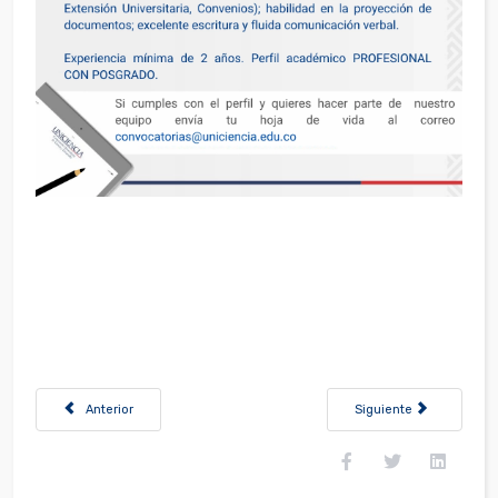
Artículo anterior: Convocatoria Promotor de Mercadeo Bucaramanga - 
Artículo siguiente: Con
Anterior
Siguiente