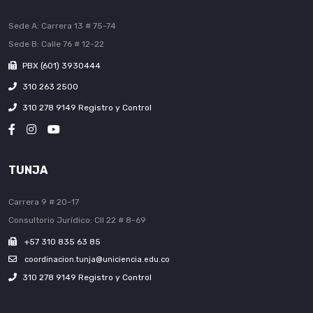
Sede A: Carrera 13 # 75-74
Sede B: Calle 76 # 12-22
PBX (601) 3930444
310 263 2500
310 278 9149 Registro y Control
TUNJA
Carrera 9 # 20-17
Consultorio Jurídico: Cll 22 # 8-69
+57 310 835 63 85
coordinacion.tunja@uniciencia.edu.co
310 278 9149 Registro y Control