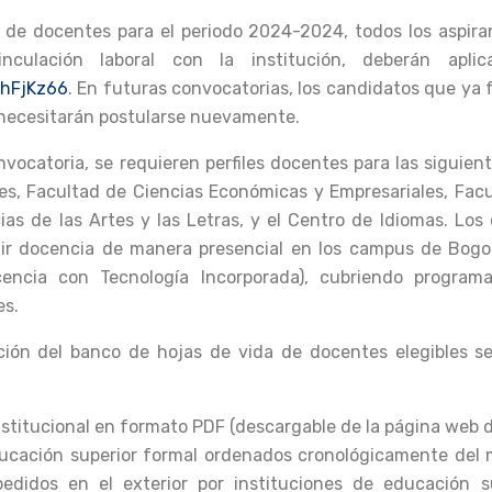
 de docentes para el periodo 2024-2024, todos los aspira
nculación laboral con la institución, deberán aplic
uhFjKz66
. En futuras convocatorias, los candidatos que ya
 necesitarán postularse nuevamente.
nvocatoria, se requieren perfiles docentes para las siguie
les, Facultad de Ciencias Económicas y Empresariales, Facu
ias de las Artes y las Letras, y el Centro de Idiomas. Lo
tir docencia de manera presencial en los campus de Bogo
ncia con Tecnología Incorporada), cubriendo programas
es.
ión del banco de hojas de vida de docentes elegibles se 
stitucional en formato PDF (descargable de la página web de
educación superior formal ordenados cronológicamente del
pedidos en el exterior por instituciones de educación 