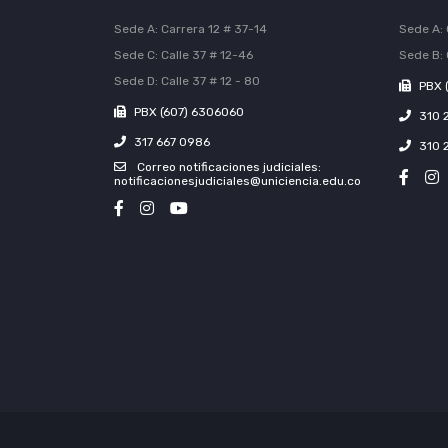
Sede A: Carrera 12 # 37-14
Sede A: 
Sede C: Calle 37 # 12-46
Sede B: 
Sede D: Calle 37 # 12 - 80
PBX 
PBX (607) 6306060
310 
317 667 0986
310 
Correo notificaciones judiciales:
notificacionesjudiciales@uniciencia.edu.co