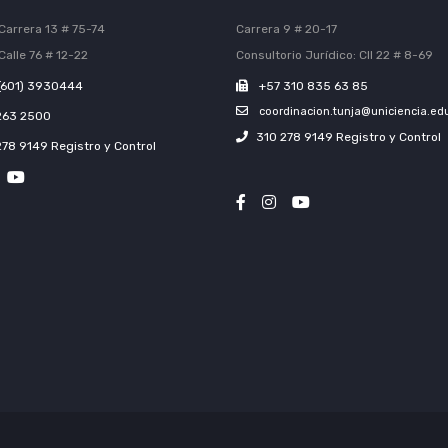
Carrera 13 # 75-74
Carrera 9 # 20-17
Calle 76 # 12-22
Consultorio Jurídico: Cll 22 # 8-69
(601) 3930444
+57 310 835 63 85
coordinacion.tunja@uniciencia.ed
263 2500
310 278 9149 Registro y Control
278 9149 Registro y Control