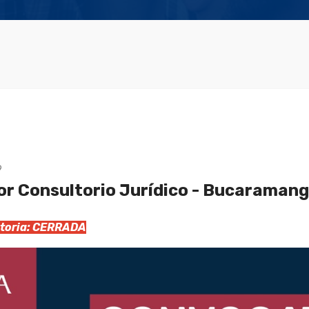
9
or Consultorio Jurídico - Bucaraman
catoria: CERRADA