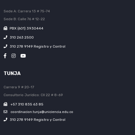
Sede A: Carrera 13 # 75-74
Sede B: Calle 76 # 12-22
PBX (601) 3930444
310 263 2500
310 278 9149 Registro y Control
TUNJA
Carrera 9 # 20-17
Consultorio Jurídico: Cll 22 # 8-69
+57 310 835 63 85
coordinacion.tunja@uniciencia.edu.co
310 278 9149 Registro y Control