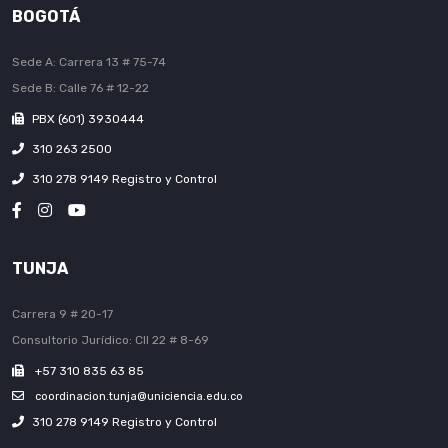
BOGOTÁ
Sede A: Carrera 13 # 75-74
Sede B: Calle 76 # 12-22
PBX (601) 3930444
310 263 2500
310 278 9149 Registro y Control
TUNJA
Carrera 9 # 20-17
Consultorio Jurídico: Cll 22 # 8-69
+57 310 835 63 85
coordinacion.tunja@uniciencia.edu.co
310 278 9149 Registro y Control