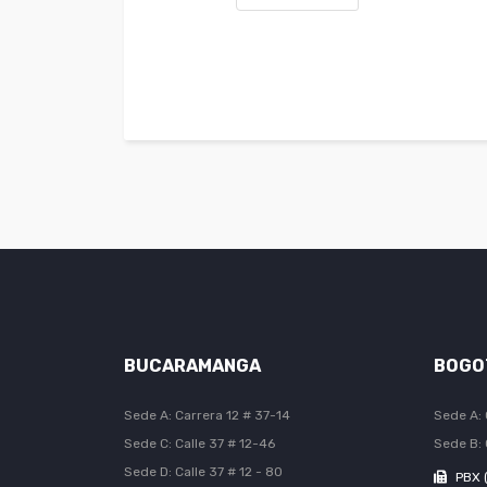
BUCARAMANGA
BOGO
Sede A: Carrera 12 # 37-14
Sede A: 
Sede C: Calle 37 # 12-46
Sede B: 
Sede D: Calle 37 # 12 - 80
PBX 