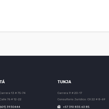
TÁ
TUNJA
Carrera 13 # 75-74
Carrera 9 # 20-17
Calle 76 # 12-22
Consultorio Jurídico: Cll 22 # 8-69
(601) 3930444
+57 310 835 63 85