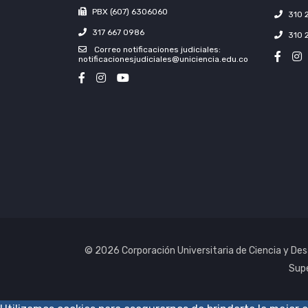
PBX (607) 6306060
310 
317 667 0986
310 
Correo notificaciones judiciales:
notificacionesjudiciales@uniciencia.edu.co
© 2026 Corporación Universitaria de Ciencia y Desa
Supe